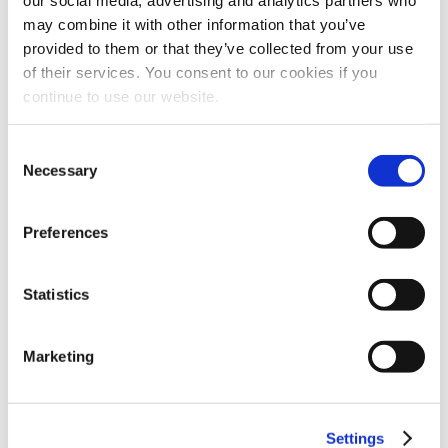
may combine it with other information that you’ve
AQUA Akvarium & Dyrepark
provided to them or that they’ve collected from your use
of their services. You consent to our cookies if you
Oplev den danske naturs hemmeligheder – vildt
continue to use our website.
naturligt! Masser af sjov med vand både inde og ude.
Consent
Necessary
Selection
ARoS
ARoS byder på kunst i verdensklasse til hele familien.
Preferences
Oplev blandt andet Your rainbow panorama og
kæmpeskulpturen Boy.
Statistics
Den Gamle By
Marketing
Tag på tidsrejse og oplev levende Danmarkshistorie i
1864, 1927 og 1974. Alle tiders oplevelse for hele
familien.
Settings