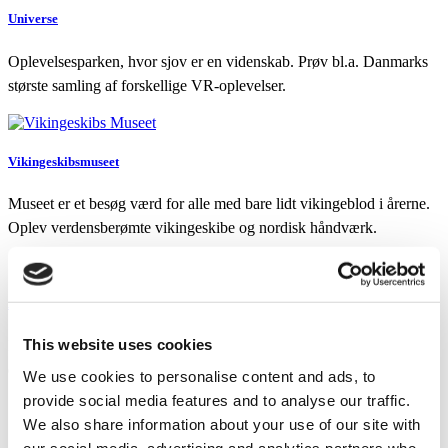
Universe
Oplevelsesparken, hvor sjov er en videnskab. Prøv bl.a. Danmarks
største samling af forskellige VR-oplevelser.
Vikingeskibsmuseet
Museet er et besøg værd for alle med bare lidt vikingeblod i årerne.
Oplev verdensberømte vikingeskibe og nordisk håndværk.
Aalborg ZOO
This website uses cookies
I Aalborg ZOO kommer du tæt på vilde dyr fra hele verden. Nyd
dem og deres unger og bliv klog på bevarelse af truede dyrearter.
We use cookies to personalise content and ads, to
provide social media features and to analyse our traffic.
We also share information about your use of our site with
our social media, advertising and analytics partners who